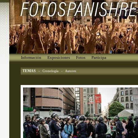
Información
Exposiciones
Fotos
Participa
TEMAS
- 
Cronología
- 
Autores