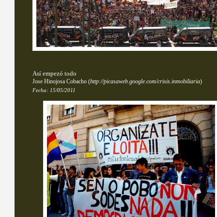
Así empezó todo
Jose Hinojosa Cobacho
(
http://picasaweb.google.com/crisis.inmobiliaria
)
Fecha:
15/05/2011