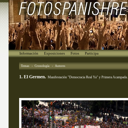
Información
Exposiciones
Fotos
Participa
Temas
- 
Cronología
- 
Autores
1. El Germen.
Manifestación "Democracia Real Ya" y Primera Acampada.